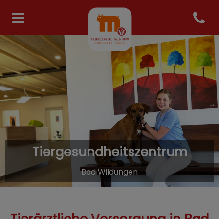
Open co
Homepage Tiergesundheits
Tiergesundheitszentrum
Bad Wildungen