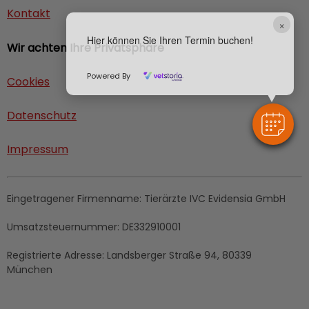
Kontakt
×
Hier können Sie Ihren Termin buchen!
Wir achten Ihre Privatsphäre
Powered By
Cookies
Datenschutz
Impressum
Eingetragener Firmenname:
Tierärzte IVC Evidensia GmbH
Umsatzsteuernummer:
DE332910001
Registrierte Adresse:
Landsberger Straße 94, 80339
München