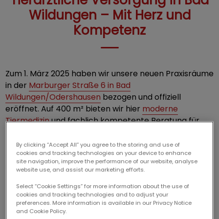
Tierärztliche Versorgung in Bad
Wildungen – Mit Herz und
Kompetenz
Zum 1. März 2025 haben wir unsere neuen Praxisräume
in der
Marburger Straße 6 in Bad
Wildungen/Odershausen
bezogen und offiziell
eröffnet. Auf 400 m² bieten wir hier
moderne
Tiermedizin
und fachlich kompetente Beratung für
Hunde, Katzen und Heimtiere an. Nach 20-jähriger
Praxiserfahrung konnten wir mit dem Neubau alle
By clicking “Accept All” you agree to the storing and use of
cookies and tracking technologies on your device to enhance
speziellen Bedürfnisse unserer vierbeinigen Patienten
site navigation, improve the performance of our website, analyse
umsetzen. Ein
eigenes Katzenwartezimmer
sowie ein
website use, and assist our marketing efforts.
direkter Außenzugang
zu den Behandlungsräumen
Select “Cookie Settings” for more information about the use of
kommen nicht nur unseren ängstlichen Patienten
cookies and tracking technologies and to adjust your
zugute. Auch das angenehme Raumklima und die
preferences. More information is available in our Privacy Notice
and Cookie Policy.
Terminsprechstunde
sowie eine
großzügige