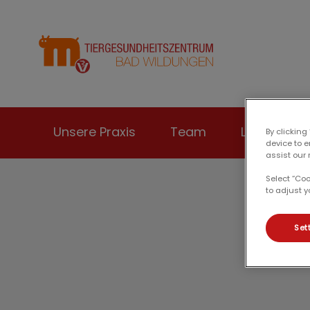
Homepage Tierge
Unsere Praxis
Team
Leistungen
By clicking
device to 
assist our 
Select “Co
to adjust y
Set