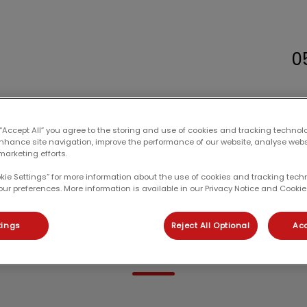
0
sundheitszentrum Badwildungen
Für Tierhalter*innen
Notdienst
Kont
 “Accept All” you agree to the storing and use of cookies and tracking technol
enhance site navigation, improve the performance of our website, analyse web
marketing efforts.
okie Settings” for more information about the use of cookies and tracking tec
our preferences. More information is available in our Privacy Notice and Cookie 
tings
Reject All Optional
Acc
Sina Wagenfeldt