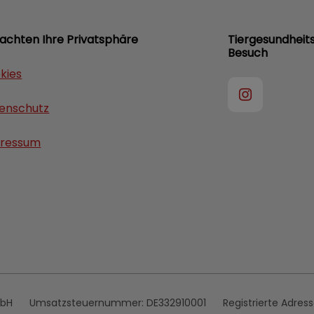
 achten Ihre Privatsphäre
Tiergesundheit
Besuch
kies
enschutz
ressum
mbH
Umsatzsteuernummer:
DE332910001
Registrierte Adres