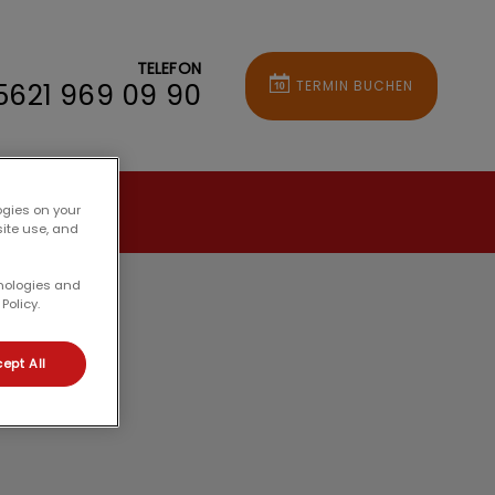
TELEFON
5621 969 09 90
TERMIN BUCHEN
akt
ogies on your
site use, and
hnologies and
Policy.
ept All