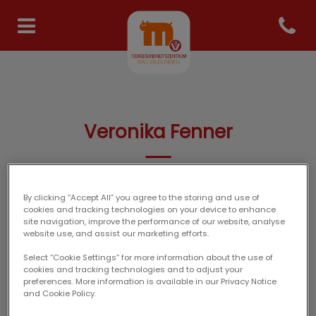
Open co
Homepage Tiergesundheits
Veronika Fenner
TIERÄRZTE-TEAM
By clicking “Accept All” you agree to the storing and use of
cookies and tracking technologies on your device to enhance
site navigation, improve the performance of our website, analyse
website use, and assist our marketing efforts.
Select “Cookie Settings” for more information about the use of
cookies and tracking technologies and to adjust your
preferences. More information is available in our Privacy Notice
and Cookie Policy.